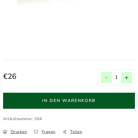
VERLÄNGERUNGSLEINEN
KOPPELLEINEN FÜR ZWEI HUNDE
HALSBÄNDER FÜR HUNDE
Widerrufsbelehrung
Geschäftsbedingungen
Impressum
Datenschutzerklärung
Kontakte
€26
Verkaufspreis:
IN DEN WARENKORB
Artikelnummer:
384
Drucken
Fragen
Teilen