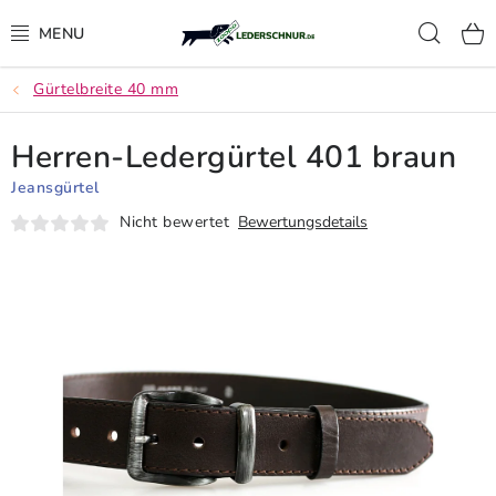
Zum
Such
Inhalt
springen
Gürtelbreite 40 mm
LEDERSCHNUR
Herren-Ledergürtel 401 braun
FÜHRLEINEN
Jeansgürtel
AUSSTELLUNG HUNDELEINEN
Nicht bewertet
Bewertungsdetails
UMHÄNGELEINEN
RINDLEDER GÜRTEL
SCHWEISSRIEMEN, NACHSUCHLEINE UND S
CHWEISSHALSBÄNDER
GEWEHRRIEMEN