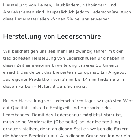
Herstellung von Leinen, Halsbändern, Nähbändern und
VERLÄNGERUNGSLEINEN
Antriebsriemen sind, hauptsächlich jedoch Lederschnüre. Auch
diese Ledermaterialien können Sie bei uns erwerben.
KOPPELLEINEN FÜR ZWEI HUNDE
Herstellung von Lederschnüre
HALSBÄNDER FÜR HUNDE
Wir beschäftigen uns seit mehr als zwanzig Jahren mit der
Widerrufsbelehrung
Geschäftsbedingungen
traditionellen Herstellung von Lederschnüren und haben in
dieser Zeit eine enorme Erweiterung unseres Sortiments
Impressum
Datenschutzerklärung
Kontakte
erreicht, das derzeit das breiteste in Europa ist.
Ein Angebot
aus eigener Produktion von 3 mm bis 14 mm finden Sie in
diesen Farben – Natur, Braun, Schwarz.
Bei der Herstellung von Lederschnüren legen wir größten Wert
auf Qualität – also die Festigkeit und Haltbarkeit des
Lederbandes.
Damit das Lederschnur möglichst stark ist,
muss seine Vorderseite (Oberseite) bei der Herstellung
erhalten bleiben, denn an diesen Stellen weisen die Fasern
die höchste Festigkeit auf. Aus diesem Grund stellen wir ein