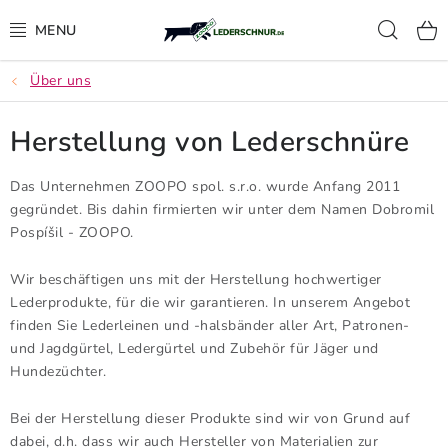
Zum
Such
Inhalt
springen
Über uns
LEDERSCHNUR
Herstellung von Lederschnüre
FÜHRLEINEN
Das Unternehmen ZOOPO spol. s.r.o. wurde Anfang 2011
AUSSTELLUNG HUNDELEINEN
gegründet. Bis dahin firmierten wir unter dem Namen Dobromil
Pospíšil - ZOOPO.
UMHÄNGELEINEN
Wir beschäftigen uns mit der Herstellung hochwertiger
RINDLEDER GÜRTEL
Lederprodukte, für die wir garantieren. In unserem Angebot
finden Sie Lederleinen und -halsbänder aller Art, Patronen-
SCHWEISSRIEMEN, NACHSUCHLEINE UND S
und Jagdgürtel, Ledergürtel und Zubehör für Jäger und
CHWEISSHALSBÄNDER
Hundezüchter.
GEWEHRRIEMEN
Bei der Herstellung dieser Produkte sind wir von Grund auf
dabei, d.h. dass wir auch Hersteller von Materialien zur