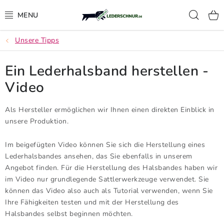
Zum
Such
Inhalt
springen
Unsere Tipps
LEDERSCHNUR
Ein Lederhalsband herstellen -
FÜHRLEINEN
Video
AUSSTELLUNG HUNDELEINEN
Als Hersteller ermöglichen wir Ihnen einen direkten Einblick in
UMHÄNGELEINEN
unsere Produktion.
Im beigefügten Video können Sie sich die Herstellung eines
RINDLEDER GÜRTEL
Lederhalsbandes ansehen, das Sie ebenfalls in unserem
Angebot finden. Für die Herstellung des Halsbandes haben wir
SCHWEISSRIEMEN, NACHSUCHLEINE UND S
im Video nur grundlegende Sattlerwerkzeuge verwendet. Sie
CHWEISSHALSBÄNDER
können das Video also auch als Tutorial verwenden, wenn Sie
Ihre Fähigkeiten testen und mit der Herstellung des
GEWEHRRIEMEN
Halsbandes selbst beginnen möchten.