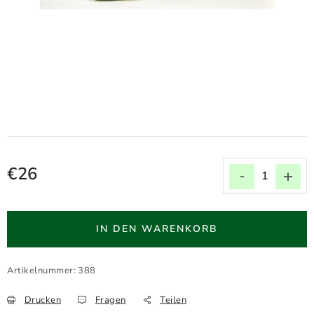
VERLÄNGERUNGSLEINEN
KOPPELLEINEN FÜR ZWEI HUNDE
HALSBÄNDER FÜR HUNDE
Widerrufsbelehrung
Geschäftsbedingungen
Impressum
Datenschutzerklärung
Kontakte
€26
Verkaufspreis:
IN DEN WARENKORB
Artikelnummer:
388
Drucken
Fragen
Teilen