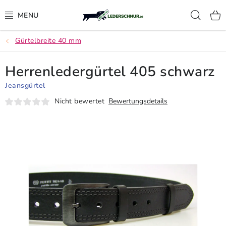
Zum
Such
Inhalt
springen
Gürtelbreite 40 mm
LEDERSCHNUR
Herrenledergürtel 405 schwarz
FÜHRLEINEN
Jeansgürtel
AUSSTELLUNG HUNDELEINEN
Nicht bewertet
Bewertungsdetails
UMHÄNGELEINEN
RINDLEDER GÜRTEL
SCHWEISSRIEMEN, NACHSUCHLEINE UND S
CHWEISSHALSBÄNDER
GEWEHRRIEMEN